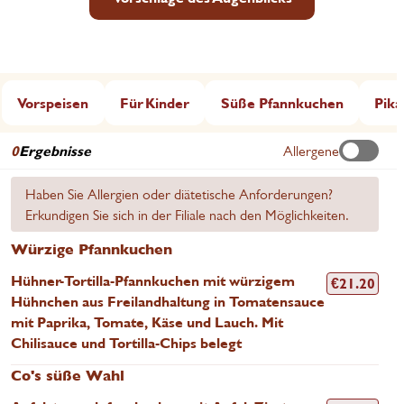
Vorspeisen
Für Kinder
Süße Pfannkuchen
Pika
0
Ergebnisse
Allergene
Haben Sie Allergien oder diätetische Anforderungen?
Erkundigen Sie sich in der Filiale nach den Möglichkeiten.
Würzige Pfannkuchen
Hühner-Tortilla-Pfannkuchen mit würzigem
€
21.20
Hühnchen aus Freilandhaltung in Tomatensauce
mit Paprika, Tomate, Käse und Lauch. Mit
Chilisauce und Tortilla-Chips belegt
Co's süße Wahl