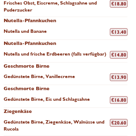
Frisches Obst, Eiscreme, Schlagsahne und
€
18.80
Puderzucker
Nutella-Pfannkuchen
Nutella und Banane
€
13.40
Nutella-Pfannkuchen
Nutella und frische Erdbeeren (falls verfügbar)
€
14.80
Geschmorte Birne
Gedünstete Birne, Vanillecreme
€
13.90
Geschmorte Birne
Gedünstete Birne, Eis und Schlagsahne
€
16.80
Ziegenkäse
Gedünstete Birne, Ziegenkäse, Walnüsse und
€
20.60
Rucola