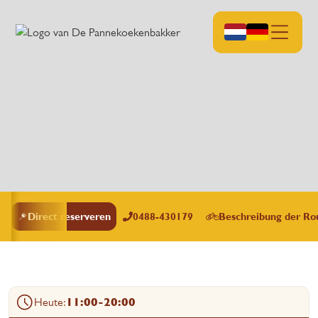
Direct reserveren
0488-430179
Beschreibung der Ro
Heute:
11:00
-
20:00