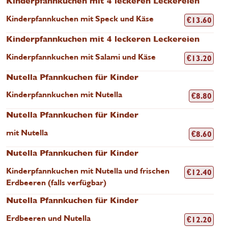
Kinderpfannkuchen mit 4 leckeren Leckereien
Kinderpfannkuchen mit Speck und Käse
€
13.60
Kinderpfannkuchen mit 4 leckeren Leckereien
Kinderpfannkuchen mit Salami und Käse
€
13.20
Nutella Pfannkuchen für Kinder
Kinderpfannkuchen mit Nutella
€
8.80
Nutella Pfannkuchen für Kinder
mit Nutella
€
8.60
Nutella Pfannkuchen für Kinder
Kinderpfannkuchen mit Nutella und frischen
€
12.40
Erdbeeren (falls verfügbar)
Nutella Pfannkuchen für Kinder
Erdbeeren und Nutella
€
12.20