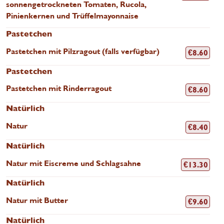
sonnengetrockneten Tomaten, Rucola,
Pinienkernen und Trüffelmayonnaise
Pastetchen
Pastetchen mit Pilzragout (falls verfügbar)
€
8.60
Pastetchen
Pastetchen mit Rinderragout
€
8.60
Natürlich
Natur
€
8.40
Natürlich
Natur mit Eiscreme und Schlagsahne
€
13.30
Natürlich
Natur mit Butter
€
9.60
Natürlich