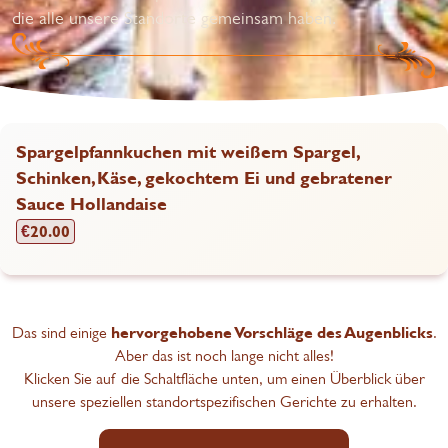
die alle unsere Standorte gemeinsam haben.
pargelpfannkuchen mit weißem Spargel,
chinken, Käse, gekochtem Ei und gebratener
auce Hollandaise
20.00
Das sind einige
hervorgehobene Vorschläge des Augenblicks
.
Aber das ist noch lange nicht alles!
Klicken Sie auf die Schaltfläche unten, um einen Überblick über
unsere speziellen standortspezifischen Gerichte zu erhalten.