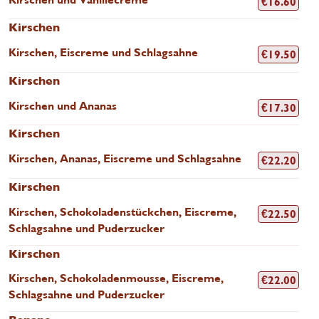
€
16.60
Kirschen
Kirschen, Eiscreme und Schlagsahne
€
19.50
Kirschen
Kirschen und Ananas
€
17.30
Kirschen
Kirschen, Ananas, Eiscreme und Schlagsahne
€
22.20
Kirschen
Kirschen, Schokoladenstückchen, Eiscreme,
€
22.50
Schlagsahne und Puderzucker
Kirschen
Kirschen, Schokoladenmousse, Eiscreme,
€
22.00
Schlagsahne und Puderzucker