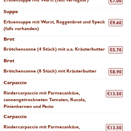
€
7.00
Suppe
Erbsensuppe mit Wurst, Roggenbrot und Speck
€
9.60
(falls vorhanden)
Brot
Brötchensonne (4 Stück) mit u.a. Kräuterbutter
€
5.70
Brot
Brötchensonne (8 Stück) mit Kräuterbutter
€
8.90
Carpaccio
Rindercarpaccio mit Parmesankäse,
€
13.50
sonnengetrockneten Tomaten, Rucola,
Pinienkernen und Pesto
Carpaccio
Rindercarpaccio mit Parmesankäse,
€
13.50