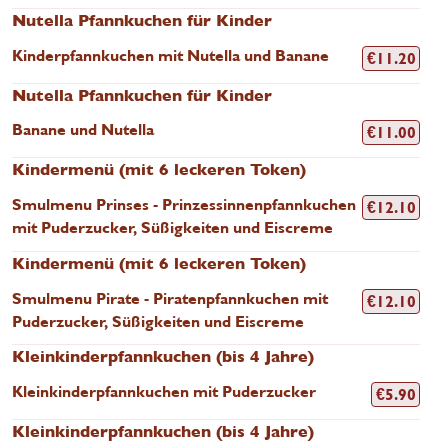
Nutella Pfannkuchen für Kinder
Kinderpfannkuchen mit Nutella und Banane
€
11.20
Nutella Pfannkuchen für Kinder
Banane und Nutella
€
11.00
Kindermenü (mit 6 leckeren Token)
Smulmenu Prinses - Prinzessinnenpfannkuchen
€
12.10
mit Puderzucker, Süßigkeiten und Eiscreme
Kindermenü (mit 6 leckeren Token)
Smulmenu Pirate - Piratenpfannkuchen mit
€
12.10
Puderzucker, Süßigkeiten und Eiscreme
Kleinkinderpfannkuchen (bis 4 Jahre)
Kleinkinderpfannkuchen mit Puderzucker
€
5.90
Kleinkinderpfannkuchen (bis 4 Jahre)