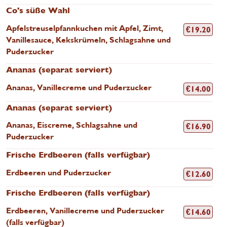
Co's süße Wahl
Apfelstreuselpfannkuchen mit Apfel, Zimt,
€
19.20
Vanillesauce, Kekskrümeln, Schlagsahne und
Puderzucker
Ananas (separat serviert)
Ananas, Vanillecreme und Puderzucker
€
14.00
Ananas (separat serviert)
Ananas, Eiscreme, Schlagsahne und
€
16.90
Puderzucker
Frische Erdbeeren (falls verfügbar)
Erdbeeren und Puderzucker
€
12.60
Frische Erdbeeren (falls verfügbar)
Erdbeeren, Vanillecreme und Puderzucker
€
14.60
(falls verfügbar)