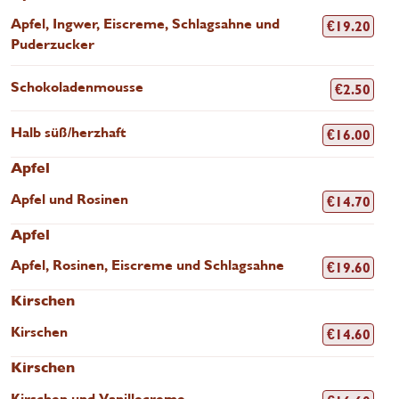
Apfel, Ingwer, Eiscreme, Schlagsahne und
€
19.20
Puderzucker
Schokoladenmousse
€
2.50
Halb süß/herzhaft
€
16.00
Apfel
Apfel und Rosinen
€
14.70
Apfel
Apfel, Rosinen, Eiscreme und Schlagsahne
€
19.60
Kirschen
Kirschen
€
14.60
Kirschen
Kirschen und Vanillecreme