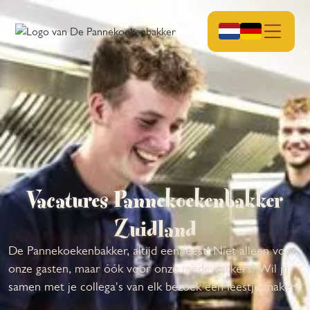
Vacatures Pannekoekenbakker
Zuidland
De Pannekoekenbakker, altijd een feest! Niet alleen voor
onze gasten, maar óók voor onze medewerkers. Wil jij
samen met je collega's van elk bezoek een feestje maken?