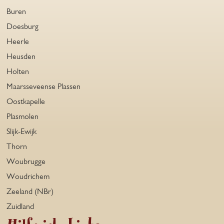
Buren
Doesburg
Heerle
Heusden
Holten
Maarsseveense Plassen
Oostkapelle
Plasmolen
Slijk-Ewijk
Thorn
Woubrugge
Woudrichem
Zeeland (NBr)
Zuidland
Hilfreiche Links