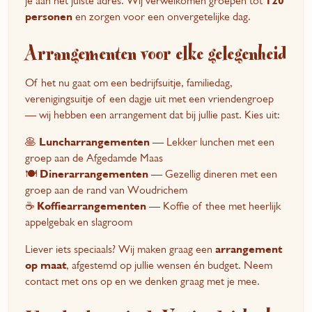
je aan het juiste adres. Wij verwelkomen groepen tot
120
personen
en zorgen voor een onvergetelijke dag.
Arrangementen voor elke gelegenheid
Of het nu gaat om een bedrijfsuitje, familiedag,
verenigingsuitje of een dagje uit met een vriendengroep
— wij hebben een arrangement dat bij jullie past. Kies uit:
🥞
Luncharrangementen
— Lekker lunchen met een
groep aan de Afgedamde Maas
🍽️
Dinerarrangementen
— Gezellig dineren met een
groep aan de rand van Woudrichem
☕
Koffiearrangementen
— Koffie of thee met heerlijk
appelgebak en slagroom
Liever iets speciaals? Wij maken graag een
arrangement
op maat
, afgestemd op jullie wensen én budget. Neem
contact met ons op en we denken graag met je mee.