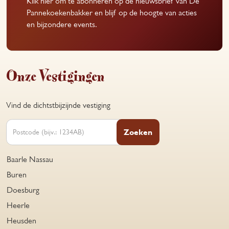
Klik hier om te abonneren op de nieuwsbrief van De
Pannekoekenbakker en blijf op de hoogte van acties
en bijzondere events.
Onze Vestigingen
Vind de dichtstbijzijnde vestiging
Zoeken
Baarle Nassau
Buren
Doesburg
Heerle
Heusden