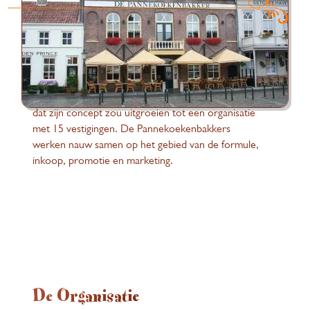
Hoe het allemaal begon….
Het begon allemaal in Heusden. In een prachtig
historisch pand openden Co en Ineke Stelling in
december 1983 een Pannenkoekenrestaurant,
genaamd De Pannekoekenbakker. Niet wetende
dat zijn concept zou uitgroeien tot een organisatie
met 15 vestigingen. De Pannekoekenbakkers
werken nauw samen op het gebied van de formule,
inkoop, promotie en marketing.
De Organisatie