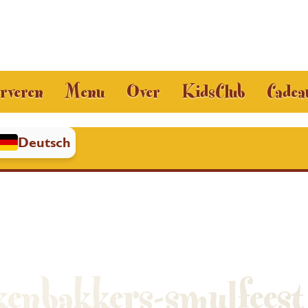
rveren
Menu
Over
KidsClub
Cadea
Deutsch
enbakkers-smulfeest