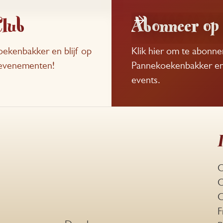
Club
Abonneer op 
ekenbakker en blijf op
Klik hier om te abonn
e evenementen!
Pannekoekenbakker en b
events.
O
O
C
F