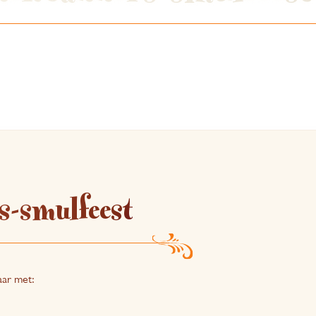
s-smulfeest
aar met: