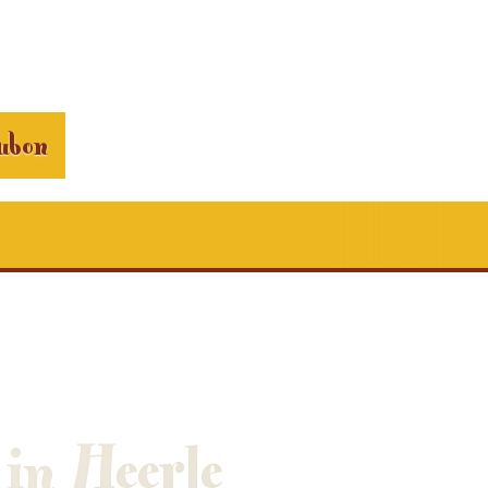
ubon
 in Heerle