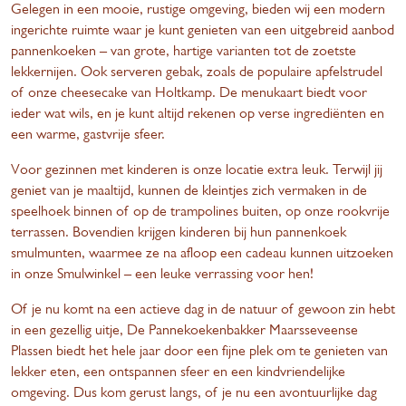
Gelegen in een mooie, rustige omgeving, bieden wij een modern
ingerichte ruimte waar je kunt genieten van een uitgebreid aanbod
pannenkoeken – van grote, hartige varianten tot de zoetste
lekkernijen. Ook serveren gebak, zoals de populaire apfelstrudel
of onze cheesecake van Holtkamp. De menukaart biedt voor
ieder wat wils, en je kunt altijd rekenen op verse ingrediënten en
een warme, gastvrije sfeer.
Voor gezinnen met kinderen is onze locatie extra leuk. Terwijl jij
geniet van je maaltijd, kunnen de kleintjes zich vermaken in de
speelhoek binnen of op de trampolines buiten, op onze rookvrije
terrassen. Bovendien krijgen kinderen bij hun pannenkoek
smulmunten, waarmee ze na afloop een cadeau kunnen uitzoeken
in onze Smulwinkel – een leuke verrassing voor hen!
Of je nu komt na een actieve dag in de natuur of gewoon zin hebt
in een gezellig uitje, De Pannekoekenbakker Maarsseveense
Plassen biedt het hele jaar door een fijne plek om te genieten van
lekker eten, een ontspannen sfeer en een kindvriendelijke
omgeving. Dus kom gerust langs, of je nu een avontuurlijke dag