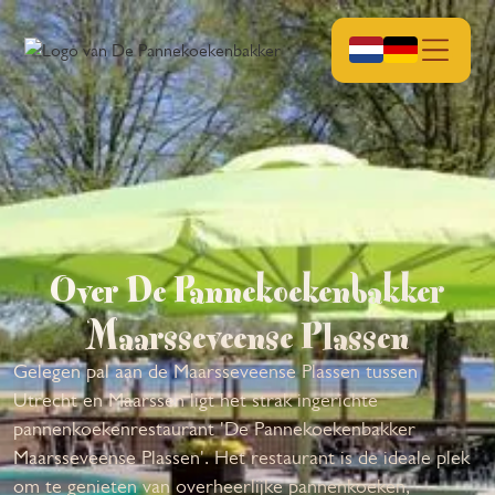
Over De Pannekoekenbakker
Maarsseveense Plassen
Gelegen pal aan de Maarsseveense Plassen tussen
Utrecht en Maarssen ligt het strak ingerichte
pannenkoekenrestaurant 'De Pannekoekenbakker
Maarsseveense Plassen'. Het restaurant is de ideale plek
om te genieten van overheerlijke pannenkoeken,