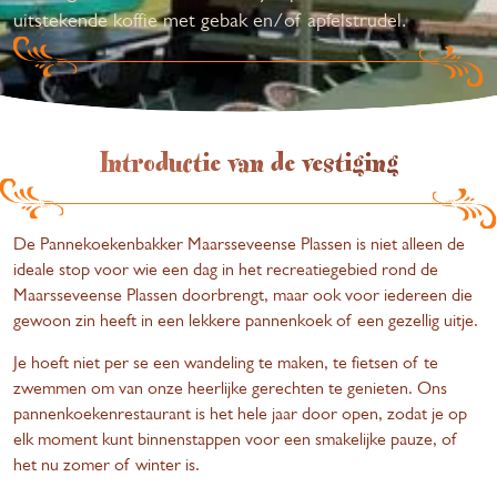
uitstekende koffie met gebak en/of apfelstrudel.
Introductie van de vestiging
De Pannekoekenbakker Maarsseveense Plassen is niet alleen de
ideale stop voor wie een dag in het recreatiegebied rond de
Maarsseveense Plassen doorbrengt, maar ook voor iedereen die
gewoon zin heeft in een lekkere pannenkoek of een gezellig uitje.
Je hoeft niet per se een wandeling te maken, te fietsen of te
zwemmen om van onze heerlijke gerechten te genieten. Ons
pannenkoekenrestaurant is het hele jaar door open, zodat je op
elk moment kunt binnenstappen voor een smakelijke pauze, of
het nu zomer of winter is.