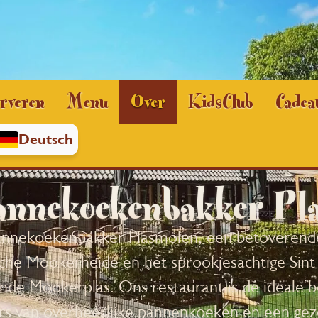
rveren
Menu
Over
KidsClub
Cadea
Deutsch
annekoekenbakker Pl
nnekoekenbakker Plasmolen, een betoverende
sche Mookerheide en het sprookjesachtige Sint 
ende Mookerplas. Ons restaurant is de ideale
rs van overheerlijke pannenkoeken en een gezel