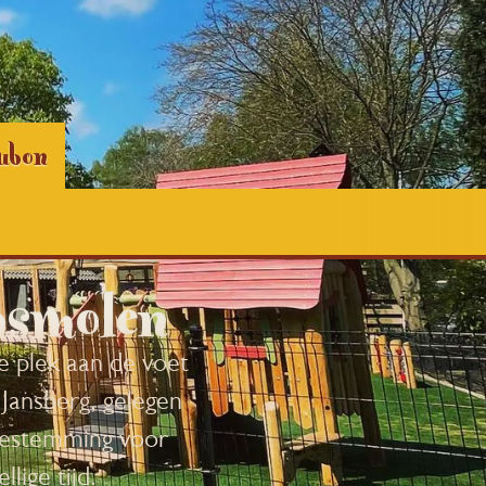
ubon
asmolen
 plek aan de voet
Jansberg, gelegen
 bestemming voor
lige tijd.