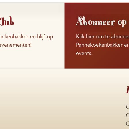
Club
Abonneer op 
ekenbakker en blijf op
Klik hier om te abonn
e evenementen!
Pannekoekenbakker en b
events.
O
O
C