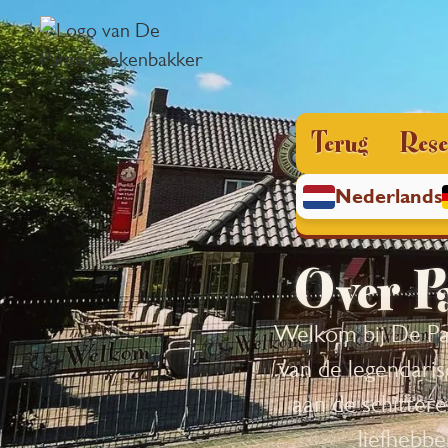
Terug
Rese
Nederlands
Over P
Welkom bij De Pa
van de legendari
aan de schitter
liefhebbe