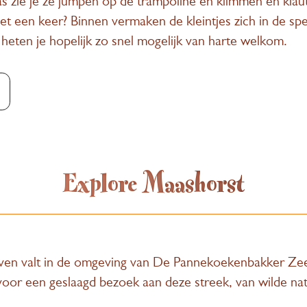
ras zie je ze jumpen op de trampoline en klimmen en k
et een keer? Binnen vermaken de kleintjes zich in de s
eten je hopelijk zo snel mogelijk van harte welkom.
Explore Maashorst
leven valt in de omgeving van De Pannekoekenbakker Ze
voor een geslaagd bezoek aan deze streek, van wilde natu