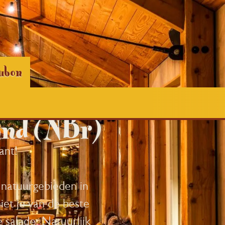
ubon
and (NBr)
ant!
 natuurgebieden in
et je van de beste
 salade. Natuurlijk