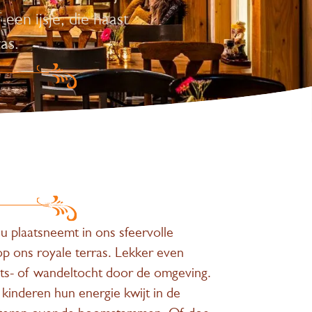
een ijsje, die haast
as.
u plaatsneemt in ons sfeervolle
 op ons royale terras. Lekker even
ets- of wandeltocht door de omgeving.
 kinderen hun energie kwijt in de