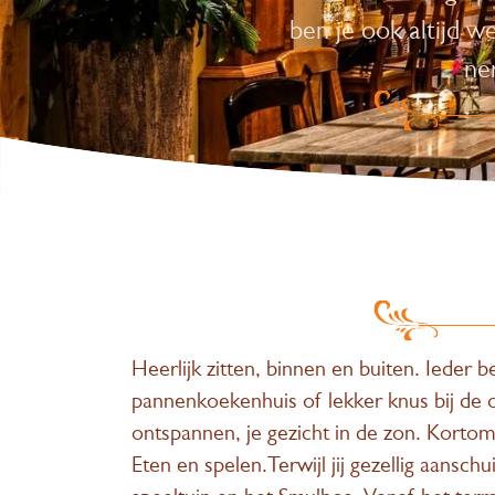
ben je ook altijd w
ne
Heerlijk zitten, binnen en buiten. Ieder
pannenkoekenhuis of lekker knus bij de op
ontspannen, je gezicht in de zon. Korto
Eten en spelen.Terwijl jij gezellig aans