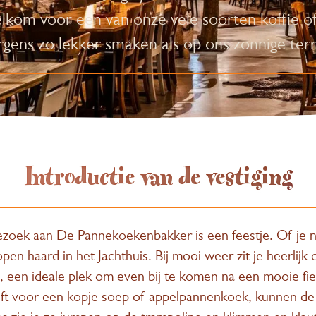
elkom voor een van onze vele soorten koffie of 
rgens zo lekker smaken als op ons zonnige terr
Introductie van de vestiging
 bezoek aan De Pannekoekenbakker is een feestje. Of je n
en haard in het Jachthuis. Bij mooi weer zit je heerlijk
m, een ideale plek om even bij te komen na een mooie fi
chuift voor een kopje soep of appelpannenkoek, kunnen de