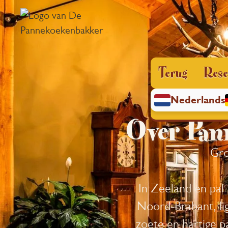
Terug
Rese
Nederlands
Over Pan
Gro
In Zeeland en pal
Noord-Brabant, li
zoete en hartige p