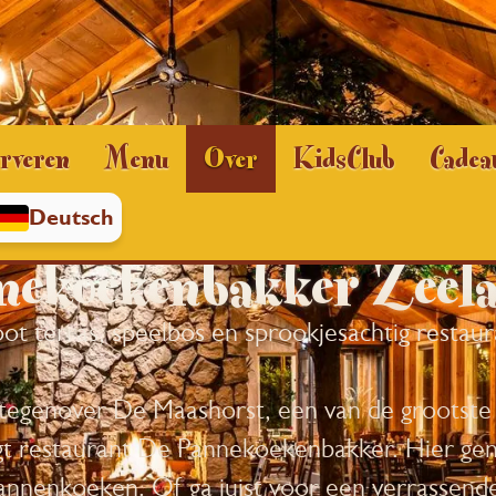
rveren
Menu
Over
KidsClub
Cadea
Deutsch
nekoekenbakker Zeel
ot terras, speelbos en sprookjesachtig restaur
 tegenover De Maashorst, een van de grootste
gt restaurant De Pannekoekenbakker. Hier geni
annenkoeken. Of ga juist voor een verrassende