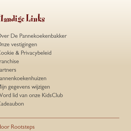
Handige Links
ver De Pannekoekenbakker
nze vestigingen
ookie & Privacybeleid
ranchise
artners
annenkoekenhuizen
ijn gegevens wijzigen
ord lid van onze KidsClub
adeaubon
door Rootsteps