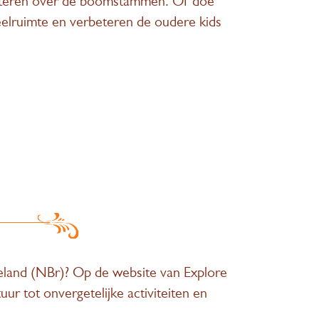
lauteren over de boomstammen. Of doe
peelruimte en verbeteren de oudere kids
eland (NBr)? Op de website van Explore
ur tot onvergetelijke activiteiten en