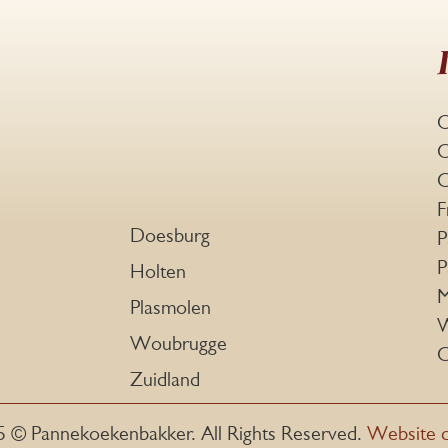
O
O
C
F
Doesburg
P
P
Holten
M
Plasmolen
W
Woubrugge
C
Zuidland
5 © Pannekoekenbakker. All Rights Reserved.
Website 